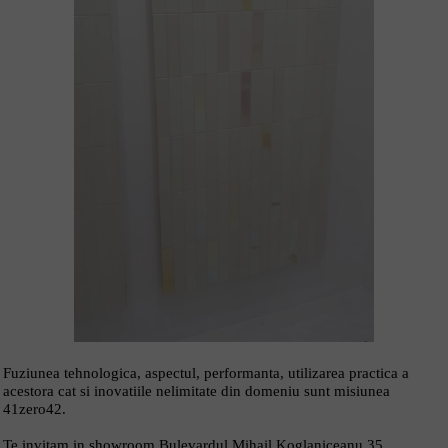
Fuziunea tehnologica, aspectul, performanta, utilizarea practica a
acestora cat si inovatiile nelimitate din domeniu sunt misiunea
41zero42.
Te invitam in showroom Bulevardul Mihail Koglaniceanu 35