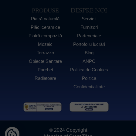
DESPRE NOI
PRODUSE
Piatră naturală
Servicii
Plăci ceramice
Furnizori
Piatră compozită
Parteneriate
Mozaic
Portofoliu lucrări
Terrazzo
Blog
Obiecte Sanitare
ANPC
Parchet
Politica de Cookies
Radiatoare
Politica
Confidențialitate
© 2024 Copyright