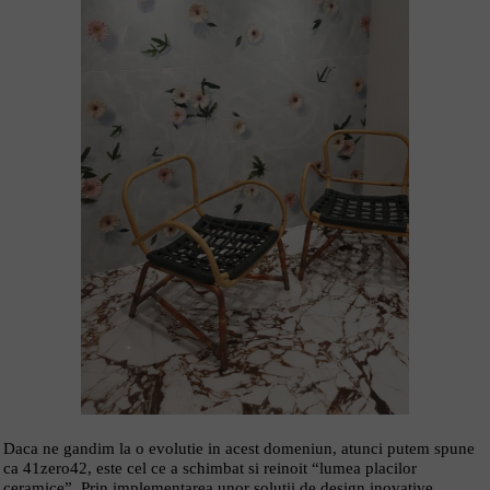
Daca ne gandim la o evolutie in acest domeniun, atunci putem spune
ca 41zero42, este cel ce a schimbat si reinoit “lumea placilor
ceramice”. Prin implementarea unor solutii de design inovative,